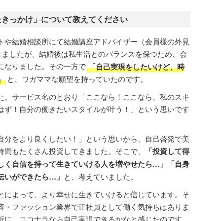
たきっかけ」について教えてください
トや結婚相談所にて結婚講座アドバイザー（会員様の外見
きましたが、結婚後は私生活とのバランスを保つため、会
になりました。その一方で
「自己実現をしたいけど、時
」
と、ワガママな願望を持っていたのです。
た。サービス名のとおり「ここなら！ここなら、私のスキ
はず！自分の働きたいスタイルが叶う！」という思いです
自分をより良くしたい！」という思いから、自己啓発で美
時間もたくさん投資してきました。そこで、
「投資して得
しく自信を持って生きていける人を増やせたら…」「自身
伝いができたら…」
と、考えていました。
とによって、より幸せに生きていけると信じています。そ
容・ファッション業界で正社員として働く気持ちはありま
折に、ココナラなら自己実現できるかなと感じたのです。