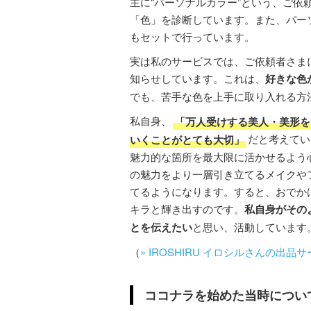
主に“パーソナルカラー”という、ご
「色」を診断しています。また、パー
もセットで行っています。
実は私のサービスでは、ご依頼者さま
知らせしています。これは、
好きな色
でも、苦手な色を上手に取り入れる方
私自身、
「万人受けする美人・美形を
いくことがとても大切」
だと考えてい
魅力的な箇所を最大限に活かせるよう
の魅力をより一層引き立てるメイクや
てるようになります。すると、おでか
キラと輝き出すのです。
私自身がその
とを伝えたい
と思い、活動しています
（
» IROSHIRU イロシルさんの出
ココナラを始めた当時につい